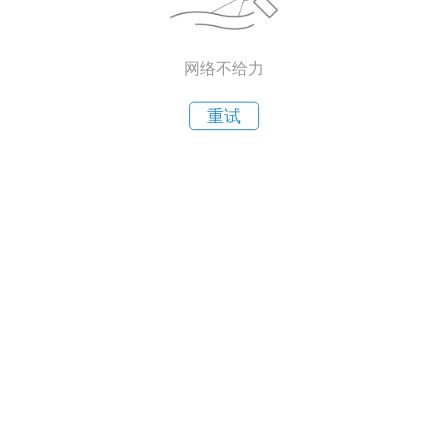
网络不给力
重试