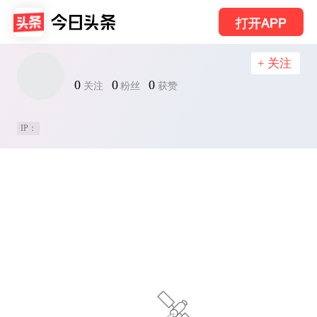
打开APP
+ 关注
0
0
0
关注
粉丝
获赞
IP：