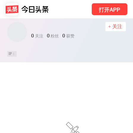
打开APP
+ 关注
0
0
0
关注
粉丝
获赞
IP：