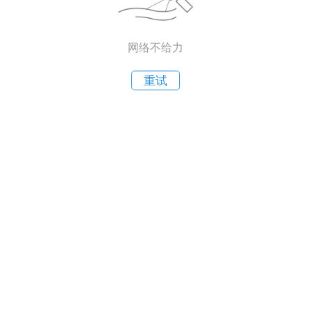
网络不给力
重试