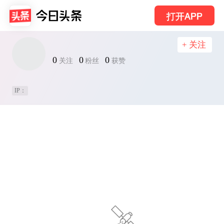
打开APP
+ 关注
0
0
0
关注
粉丝
获赞
IP：