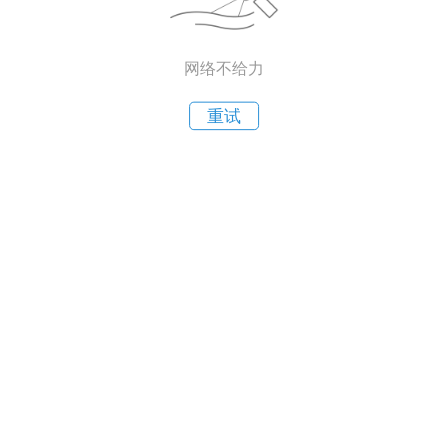
网络不给力
重试