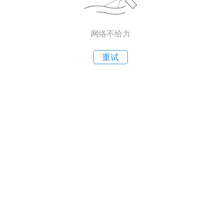
网络不给力
重试