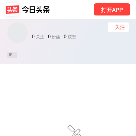
打开APP
+ 关注
0
0
0
关注
粉丝
获赞
IP：