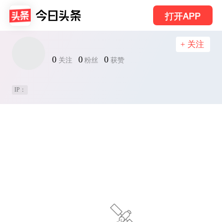
打开APP
+ 关注
0
0
0
关注
粉丝
获赞
IP：