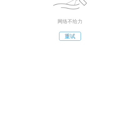
网络不给力
重试