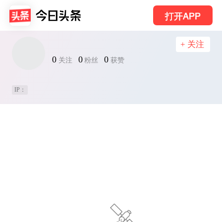
打开APP
+ 关注
0
0
0
关注
粉丝
获赞
IP：