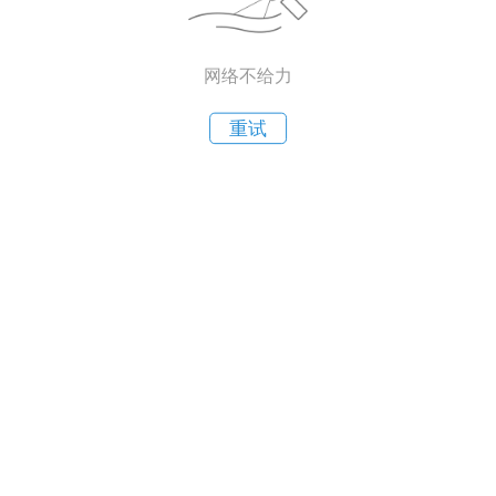
网络不给力
重试