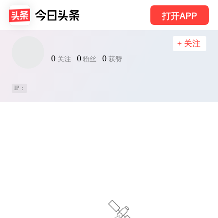
打开APP
+ 关注
0
0
0
关注
粉丝
获赞
IP：