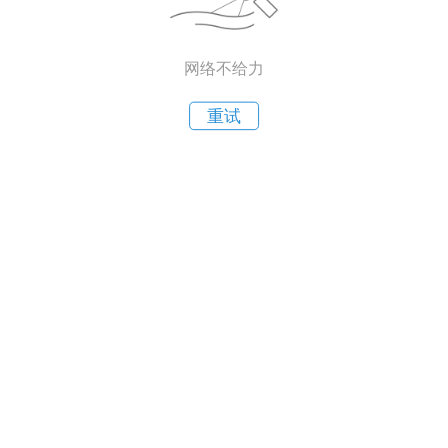
网络不给力
重试