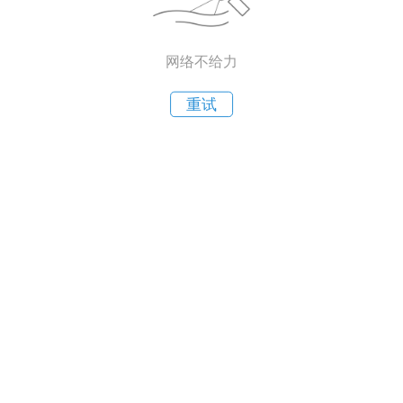
网络不给力
重试