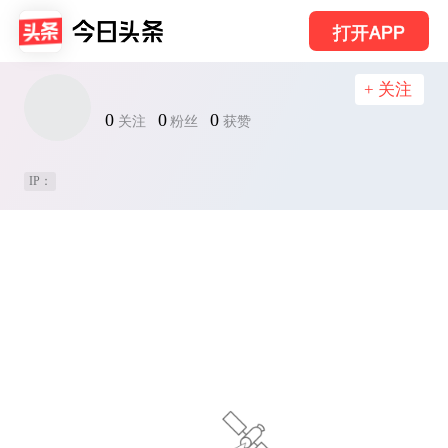
打开APP
+ 关注
0
0
0
关注
粉丝
获赞
IP：