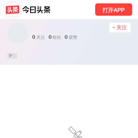
打开APP
+ 关注
0
0
0
关注
粉丝
获赞
IP：