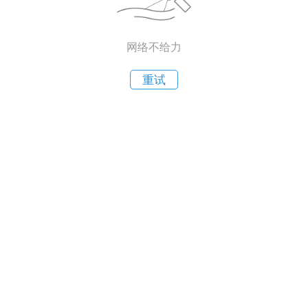
网络不给力
重试