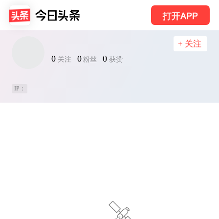
打开APP
+ 关注
0
0
0
关注
粉丝
获赞
IP：