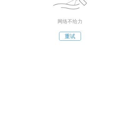
网络不给力
重试