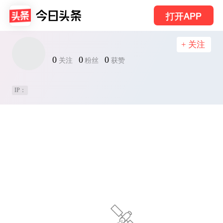
打开APP
+ 关注
0
0
0
关注
粉丝
获赞
IP：