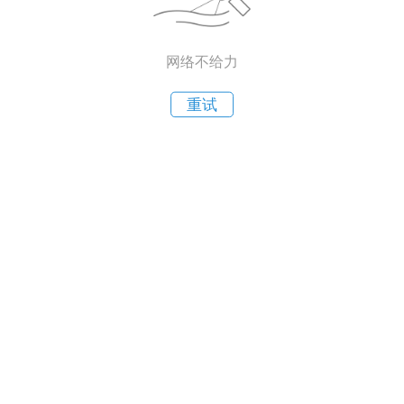
网络不给力
重试