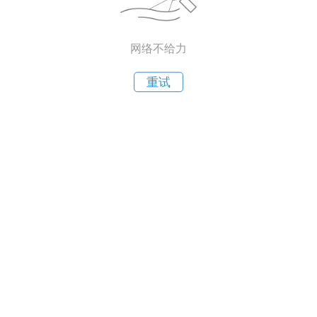
网络不给力
重试