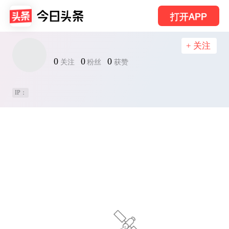
打开APP
+ 关注
0
0
0
关注
粉丝
获赞
IP：