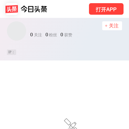
打开APP
+ 关注
0
0
0
关注
粉丝
获赞
IP：