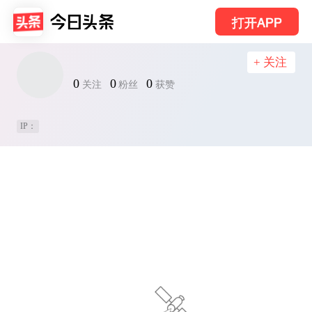
打开APP
+ 关注
0
0
0
关注
粉丝
获赞
IP：