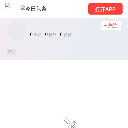
打开APP
+ 关注
0
0
0
关注
粉丝
获赞
IP：