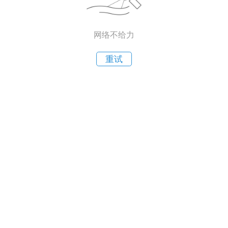
网络不给力
重试