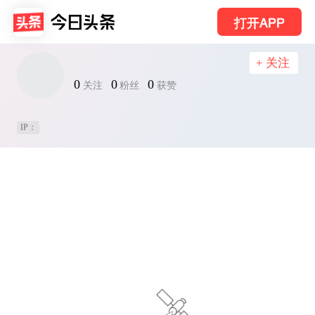
打开APP
+ 关注
0
0
0
关注
粉丝
获赞
IP：