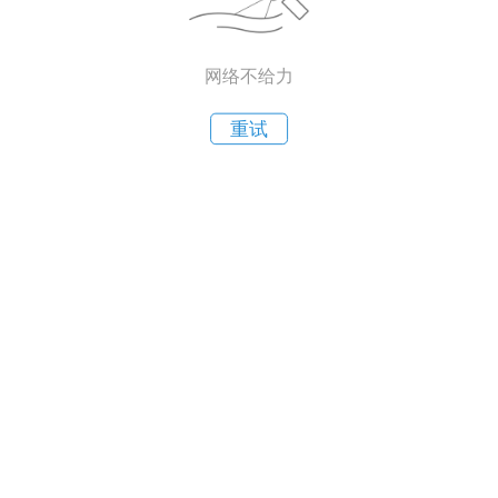
网络不给力
重试