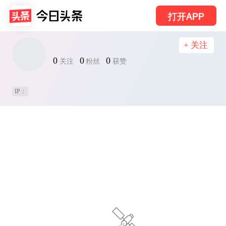
打开APP
+ 关注
0
0
0
关注
粉丝
获赞
IP：