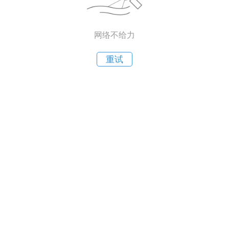
网络不给力
重试