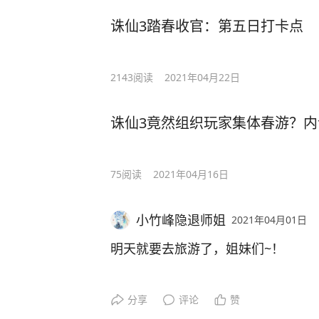
诛仙3踏春收官：第五日打卡点
2143
阅读
2021年04月22日
诛仙3竟然组织玩家集体春游？内
75
阅读
2021年04月16日
小竹峰隐退师姐
2021年04月01日
明天就要去旅游了，姐妹们~！
分享
评论
赞