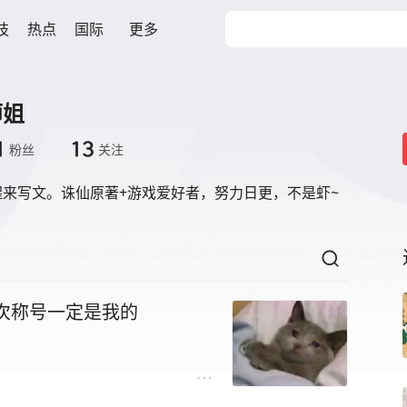
技
热点
国际
更多
师姐
1
13
粉丝
关注
醒来写文。诛仙原著+游戏爱好者，努力日更，不是虾~
这次称号一定是我的