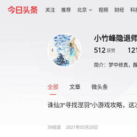
关注
推荐
北京
视频
财经
科
小竹峰隐退
512
12
获赞
简介：
梦中修真，
全部
文章
微头条
诛仙3“寻找涅羽”小游戏攻略，
39
阅读
2021年05月20日