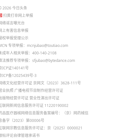
©
2026
今日头条
扫黄打非网上举报
网络谣言曝光台
网上有害信息举报
侵权举报受理公示
MCN 专项举报：mcnjubao@toutiao.com
未成年人相关举报：400-140-2108
算法推荐专项举报：sfjubao@bytedance.com
京ICP证140141号
京ICP备12025439号-3
网络文化经营许可证 京网文〔2023〕3628-111号
营业执照
广播电视节目制作经营许可证
出版物经营许可证
营业性演出许可证
互联网新闻信息服务许可证 11220190002
药品医疗器械网络信息服务备案编号：（京）网药械信
息备字（2023）第00006号
互联网宗教信息服务许可证：京（2025）0000021
跟帖评论自律管理承诺书