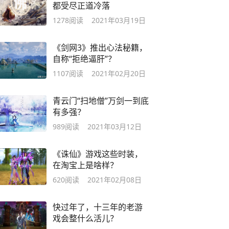
都受尽正道冷落
1278
阅读
2021年03月19日
《剑网3》推出心法秘籍，
自称“拒绝逼肝”？
1107
阅读
2021年02月20日
青云门“扫地僧”万剑一到底
有多强？
989
阅读
2021年03月12日
《诛仙》游戏这些时装，
在淘宝上是啥样？
620
阅读
2021年02月08日
快过年了，十三年的老游
戏会整什么活儿？