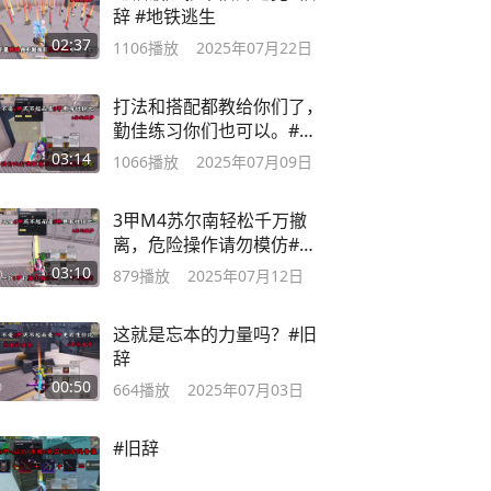
辞 #地铁逃生
02:37
1106
播放
2025年07月22日
打法和搭配都教给你们了，
勤佳练习你们也可以。#旧
辞
03:14
1066
播放
2025年07月09日
3甲M4苏尔南轻松千万撤
离，危险操作请勿模仿#旧
辞#地铁逃生
03:10
879
播放
2025年07月12日
这就是忘本的力量吗？#旧
辞
00:50
664
播放
2025年07月03日
#旧辞