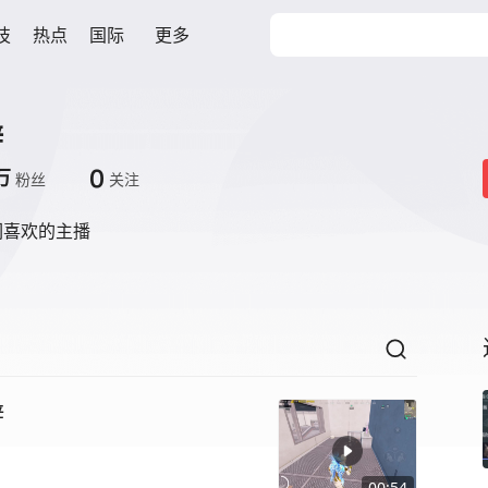
技
热点
国际
更多
辞
0
万
粉丝
关注
们喜欢的主播
辞
00:54