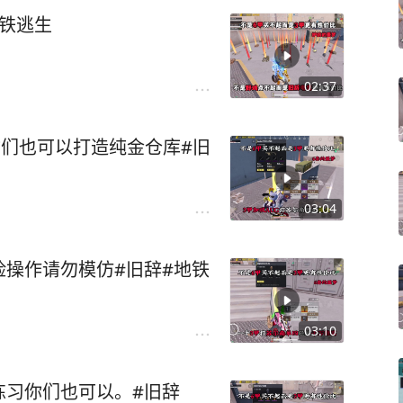
地铁逃生
02:37
你们也可以打造纯金仓库#旧
03:04
险操作请勿模仿#旧辞#地铁
03:10
练习你们也可以。#旧辞