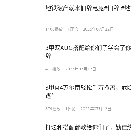
地铁破产就来旧辞电竞#旧辞 #
1106
播放
1
评论
2025年07月22日
3甲双AUG搭配给你们了学会了
辞
411
播放
2025年07月17日
3甲M4苏尔南轻松千万撤离，危
逃生
879
播放
1
评论
2025年07月12日
打法和搭配都教给你们了，勤佳