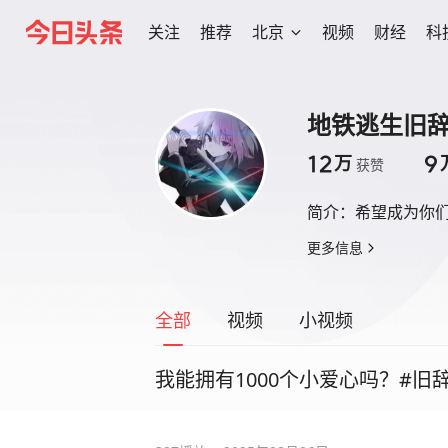
关注
推荐
北京
视频
财经
科
地铁逃生旧
12
9
万
获赞
简介：
希望成为你
更多信息
全部
视频
小视频
我能拥有1000个小爱心吗？#旧