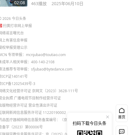
02:08
463
播放
2025年06月10日
©
2026
今日头条
扫黄打非网上举报
网络谣言曝光台
网上有害信息举报
侵权举报受理公示
MCN 专项举报：mcnjubao@toutiao.com
未成年人相关举报：400-140-2108
算法推荐专项举报：sfjubao@bytedance.com
京ICP证140141号
京ICP备12025439号-3
网络文化经营许可证 京网文〔2023〕3628-111号
营业执照
广播电视节目制作经营许可证
出版物经营许可证
营业性演出许可证
互联网新闻信息服务许可证 11220190002
首页
药品医疗器械网络信息服务备案编号：（京）网药械信
扫码下载今日头条
息备字（2023）第00006号
互联网宗教信息服务许可证：京（2025）0000021