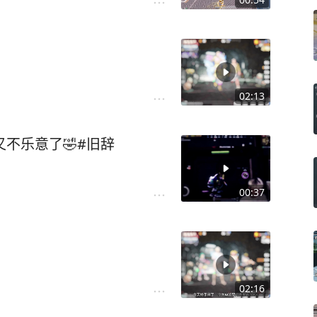
02:13
不乐意了🤣#旧辞
00:37
02:16