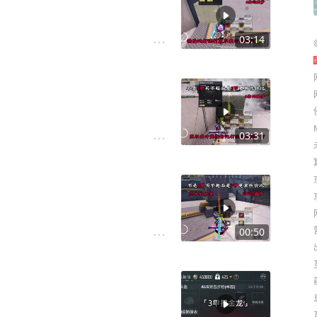
03:14
03:31
00:50