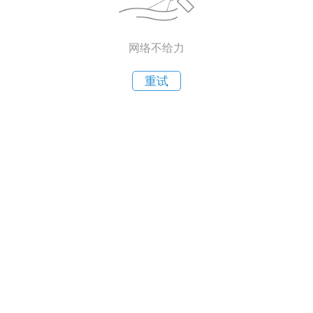
网络不给力
重试