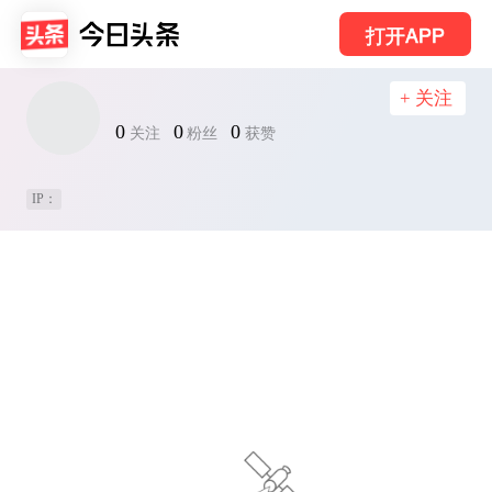
打开APP
+ 关注
0
0
0
关注
粉丝
获赞
IP：