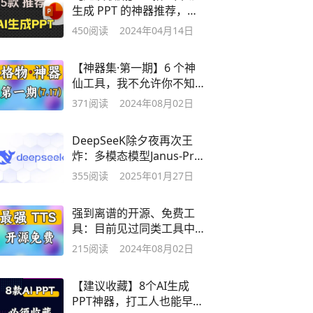
生成 PPT 的神器推荐，做
PPT 再也不难
450
阅读
2024年04月14日
【神器集·第一期】6 个神
仙工具，我不允许你不知
道
371
阅读
2024年08月02日
DeepSeeK除夕夜再次王
炸：多模态模型Janus-Pro
开源
355
阅读
2025年01月27日
强到离谱的开源、免费工
具：目前见过同类工具中
最强的存在
215
阅读
2024年08月02日
【建议收藏】8个AI生成
PPT神器，打工人也能早早