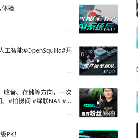
么体验
04:17
工智能#OpenSquilla#开
01:27
、收音、存储等方向，一次
#拍摄间 #绿联NAS #神
05:44
 跃级PK！