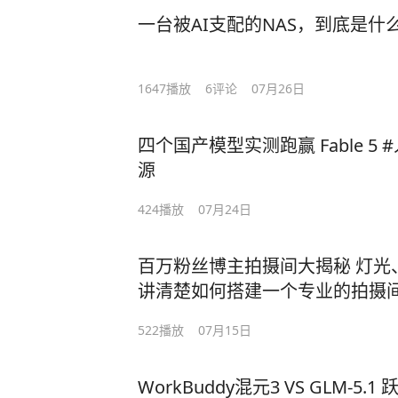
一台被AI支配的NAS，到底是什
1647
播放
6
评论
07月26日
四个国产模型实测跑赢 Fable 5 #人
源
424
播放
07月24日
百万粉丝博主拍摄间大揭秘 灯光
讲清楚如何搭建一个专业的拍摄间。
牛 #科唛 #绿幕
522
播放
07月15日
WorkBuddy混元3 VS GLM-5.1