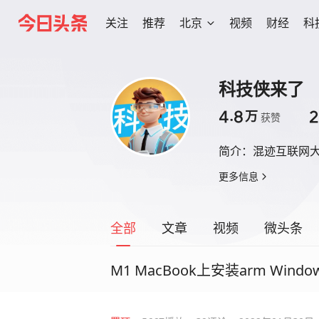
关注
推荐
北京
视频
财经
科
科技侠来了
4.8
2
万
获赞
简介：
混迹互联网
更多信息
全部
文章
视频
微头条
M1 MacBook上安装arm Wi