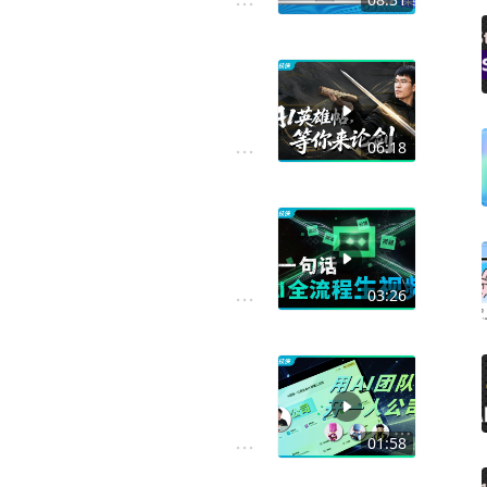
06:18
03:26
01:58