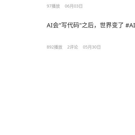
97
播放
06月03日
AI会"写代码"之后，世界变了 #
892
播放
2
评论
05月30日