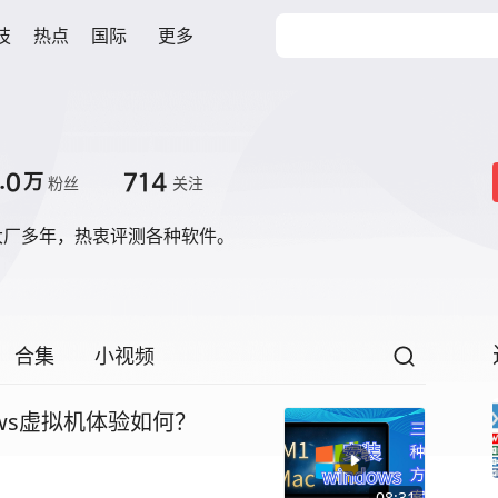
技
热点
国际
更多
.0
714
万
粉丝
关注
大厂多年，热衷评测各种软件。
合集
小视频
ndows虚拟机体验如何？
08:31