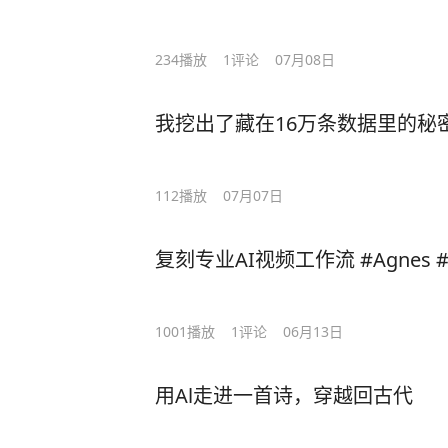
234
播放
1
评论
07月08日
我挖出了藏在16万条数据里的秘
112
播放
07月07日
复刻专业AI视频工作流 #Agnes
1001
播放
1
评论
06月13日
用Al走进一首诗，穿越回古代