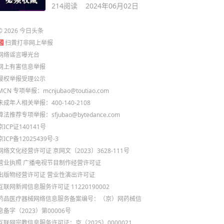
下班了
214
阅读
2024年06月02日
©
2026
今日头条
扫黄打非网上举报
网络谣言曝光台
网上有害信息举报
侵权举报受理公示
MCN 专项举报：mcnjubao@toutiao.com
未成年人相关举报：400-140-2108
算法推荐专项举报：sfjubao@bytedance.com
京ICP证140141号
京ICP备12025439号-3
网络文化经营许可证 京网文〔2023〕3628-111号
营业执照
广播电视节目制作经营许可证
出版物经营许可证
营业性演出许可证
互联网新闻信息服务许可证 11220190002
药品医疗器械网络信息服务备案编号：（京）网药械信
息备字（2023）第00006号
互联网宗教信息服务许可证：京（2025）0000021