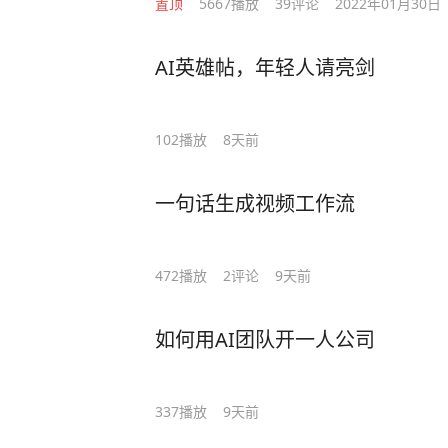
置顶
5667
播放
39
评论
2022年01月30日
AI英雄帖，年轻人请亮剑
102
播放
8天前
一句话生成视频工作流
472
播放
2
评论
9天前
如何用AI团队开一人公司
337
播放
9天前