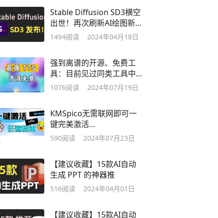
Stable Diffusion SD3横空
出世！再次刷新AI绘图新高
度
1494
阅读
2024年04月18日
强到离谱的开源、免费工
具：目前见过同类工具中最
强的存在
1076
阅读
2024年07月19日
KMSpico无需联网即可一
键完美激活
Windows/Office所有版本
590
阅读
2024年07月23日
【建议收藏】15款AI自动
生成 PPT 的神器推
516
阅读
2024年04月01日
【建议收藏】15款AI自动