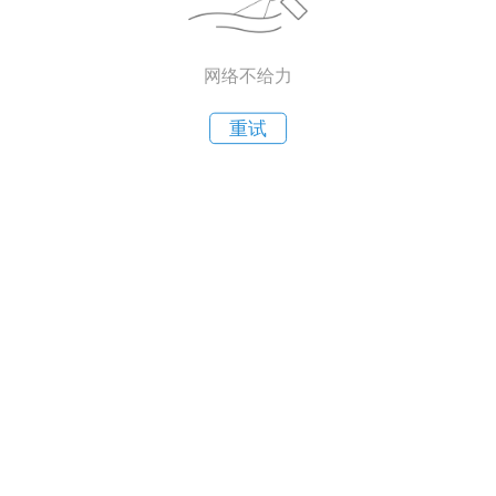
网络不给力
重试