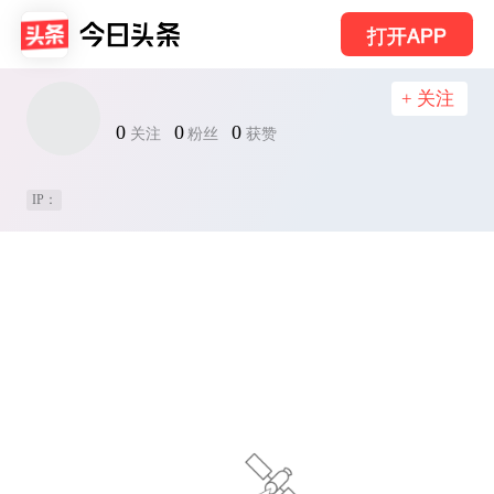
打开APP
+ 关注
0
0
0
关注
粉丝
获赞
IP：