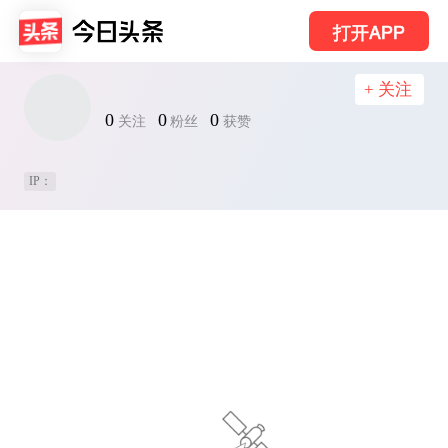
打开APP
+ 关注
0
0
0
关注
粉丝
获赞
IP：