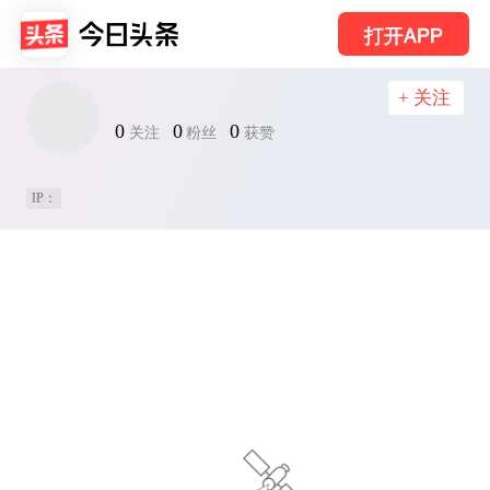
打开APP
+ 关注
0
0
0
关注
粉丝
获赞
IP：