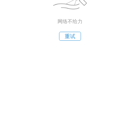
网络不给力
重试