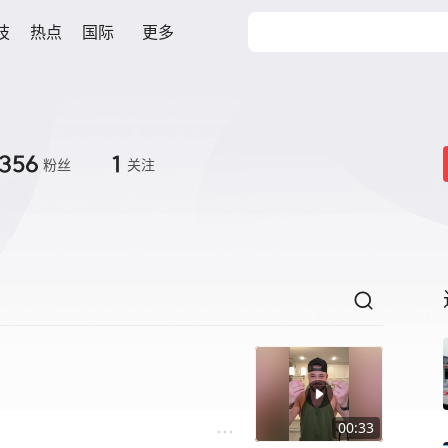
技
热点
国际
更多
356
1
粉丝
关注
00:33