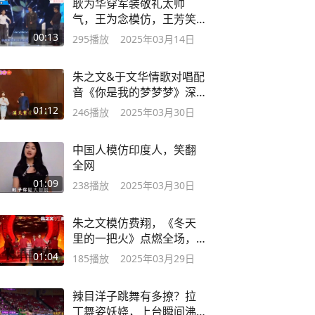
耿为华穿军装敬礼太帅
气，王为念模仿，王芳笑
岔气了丨综艺
00:13
295
播放
2025年03月14日
朱之文&于文华情歌对唱配
音《你是我的梦梦梦》深
情对唱真好听 ！
01:12
246
播放
2025年03月30日
中国人模仿印度人，笑翻
全网
01:09
238
播放
2025年03月30日
朱之文模仿费翔，《冬天
里的一把火》点燃全场，
唱腔却一股土气！
01:04
185
播放
2025年03月29日
辣目洋子跳舞有多撩？拉
丁舞姿妖娆，上台瞬间沸