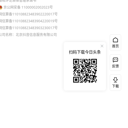
跟帖评论自律管理承诺书
京公网安备 11000002002023号
网信算备110108823483902220017号
网信算备110108823483904220019号
网信算备110108823483903230017号
公司名称：北京抖音信息服务有限公司
首页
扫码下载今日头条
反馈
下载