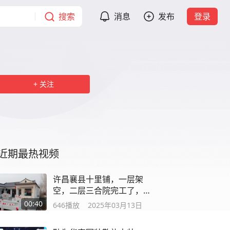
搜索
消息
发布
登录
关注
近期最热视频
许昌襄县十里铺，一层架
空，二层三合院完工了，
新媳妇也娶进门了
00:40
646
播放
2025年03月13日