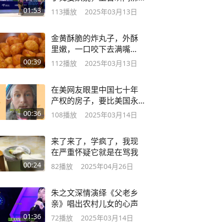
腾#舞蹈
01:53
113
播放
2025年03月13日
金黄酥脆的炸丸子，外酥
里嫩，一口咬下去满嘴
香！
00:39
112
播放
2025年03月13日
在美网友眼里中国七十年
产权的房子，要比美国永
久产权永久交税香
00:36
108
播放
2025年03月14日
来了来了，学疯了，我现
在严重怀疑它就是在骂我
00:24
82
播放
2025年04月26日
朱之文深情演绎《父老乡
亲》唱出农村儿女的心声
01:36
72
播放
2025年03月14日