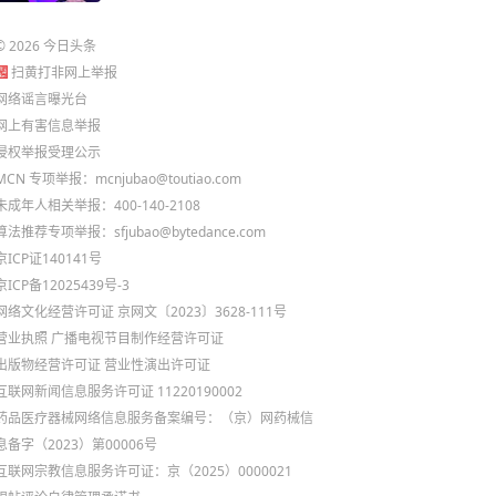
©
2026
今日头条
扫黄打非网上举报
网络谣言曝光台
网上有害信息举报
侵权举报受理公示
MCN 专项举报：mcnjubao@toutiao.com
未成年人相关举报：400-140-2108
算法推荐专项举报：sfjubao@bytedance.com
京ICP证140141号
京ICP备12025439号-3
网络文化经营许可证 京网文〔2023〕3628-111号
营业执照
广播电视节目制作经营许可证
出版物经营许可证
营业性演出许可证
互联网新闻信息服务许可证 11220190002
药品医疗器械网络信息服务备案编号：（京）网药械信
息备字（2023）第00006号
互联网宗教信息服务许可证：京（2025）0000021