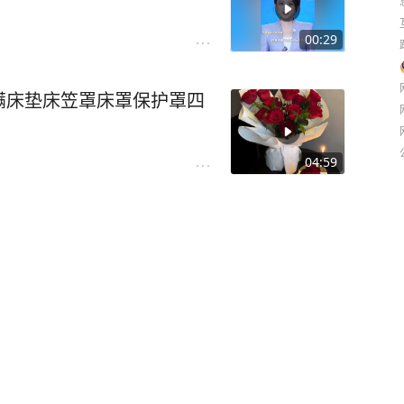
00:29
螨床垫床笠罩床罩保护罩四
04:59