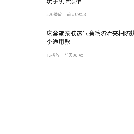
玩手机 #颈椎
226
播放
前天09:58
床套罩亲肤透气磨毛防滑夹棉防
季通用款
19
播放
前天08:45