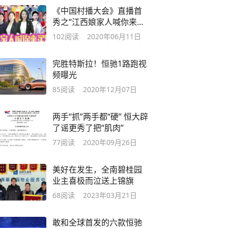
《中国村播大会》直播首
秀之“江西娘家人喊你来买
货”直倒计时3天
102
阅读
2020年06月11日
完胜特斯拉！恒驰1路跑视
频曝光
85
阅读
2020年12月07日
两手“抓”两手都“硬” 恒大辟
了谣更秀了把“肌肉”
77
阅读
2020年09月26日
美好在发生，全南碧桂园
业主喜极而泣送上锦旗
68
阅读
2023年03月21日
敢和全球首发的六款恒驰