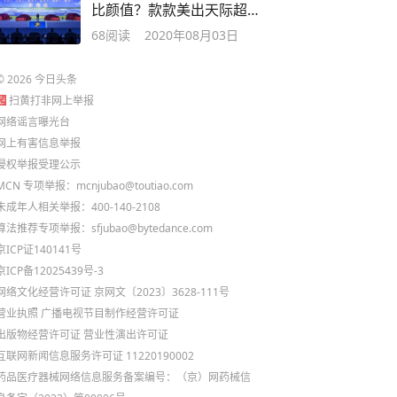
比颜值？款款美出天际超
治愈
68
阅读
2020年08月03日
©
2026
今日头条
扫黄打非网上举报
网络谣言曝光台
网上有害信息举报
侵权举报受理公示
MCN 专项举报：mcnjubao@toutiao.com
未成年人相关举报：400-140-2108
算法推荐专项举报：sfjubao@bytedance.com
京ICP证140141号
京ICP备12025439号-3
网络文化经营许可证 京网文〔2023〕3628-111号
营业执照
广播电视节目制作经营许可证
出版物经营许可证
营业性演出许可证
互联网新闻信息服务许可证 11220190002
药品医疗器械网络信息服务备案编号：（京）网药械信