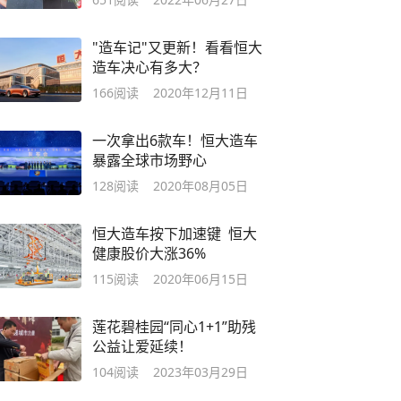
项目召开
"造车记"又更新！看看恒大
造车决心有多大？
166
阅读
2020年12月11日
一次拿出6款车！恒大造车
暴露全球市场野心
128
阅读
2020年08月05日
恒大造车按下加速键 恒大
健康股价大涨36%
115
阅读
2020年06月15日
莲花碧桂园“同心1+1”助残
公益让爱延续！
104
阅读
2023年03月29日