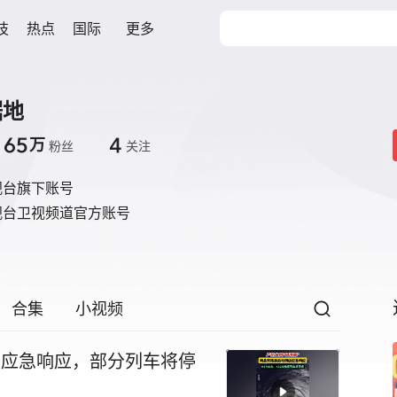
技
热点
国际
更多
据地
165
4
万
粉丝
关注
视台旗下账号
视台卫视频道官方账号
合集
小视频
级应急响应，部分列车将停