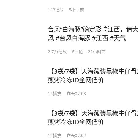
143
播放
5小时前
台风“白海豚”确定影响江西，请
风 #台风白海豚 #江西 #天气
2.7万
播放
6
评论
22小时前
【3袋/7袋】天海藏装黑椒牛仔骨2
煎烤冷冻ID全网低价
16
播放
昨天07:03
【3袋/7袋】天海藏装黑椒牛仔骨2
煎烤冷冻ID全网低价
12
播放
昨天07:02