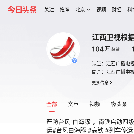
关注
推荐
北京
视频
财经
科
江西卫视根
104
万
获赞
认证：
江西广播电
简介：
江西广播电
更多信息
全部
文章
视频
微头条
严防台风“白海豚”，南铁启动四
运#台风白海豚 #高铁 #列车停运