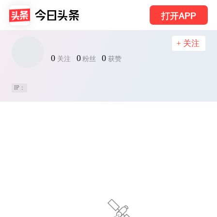
打开APP
+ 关注
0
0
0
关注
粉丝
获赞
IP：