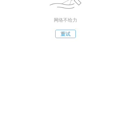
网络不给力
重试