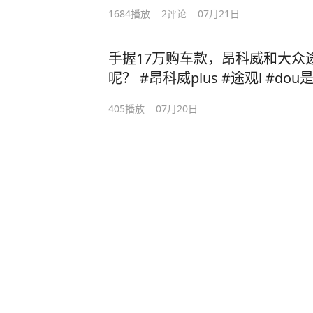
1684
播放
2
评论
07月21日
手握17万购车款，昂科威和大众
呢？ #昂科威plus #途观l #dou
405
播放
07月20日