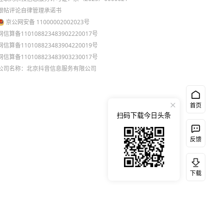
跟帖评论自律管理承诺书
京公网安备 11000002002023号
网信算备110108823483902220017号
网信算备110108823483904220019号
网信算备110108823483903230017号
公司名称：北京抖音信息服务有限公司
首页
扫码下载今日头条
反馈
下载