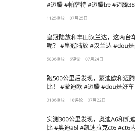
#迈腾 #帕萨特 #迈腾b9 #迈腾38
1125
播放
07月25日
皇冠陆放和丰田汉兰达，这两台
呢？ #皇冠陆放 #汉兰达 #dou
5836
播放
6
评论
07月24日
跑500公里后发现，蒙迪欧和迈腾
比！ #蒙迪欧 #迈腾 #dou是好车
3186
播放
18
评论
07月22日
实测300公里发现，奥迪A6和凯
比 #奥迪a6l #凯迪拉克ct6 #ct