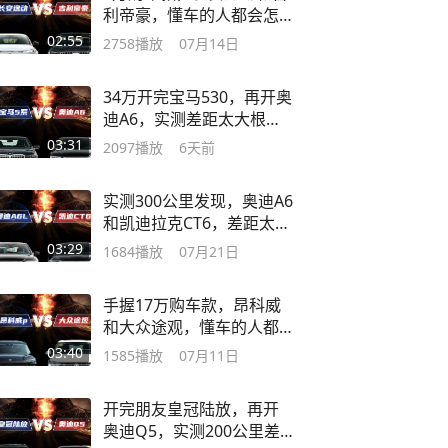
利帝豪，懂车的人都会怎
么选呢？ #长安逸动 #吉利
02:55
2758
播放
07月14日
帝豪 #dou是好车
34万开完宝马530，再开奥
迪A6，实测差距太大根本
不能比！ #宝马5系 #奥迪
03:31
2097
播放
6天前
a6l #dou是好车
实测300公里发现，奥迪A6
和凯迪拉克CT6，差距太大
不能比 #奥迪a6l #凯迪拉
03:29
1684
播放
07月21日
克ct6 #ct6内鬼 #dou是好
车
手握17万购车款，昂科威
和大众途观，懂车的人都
会怎么呢？ #昂科威plus #
03:40
1585
播放
07月11日
途观l
开完朋友皇冠陆放，再开
奥迪Q5，实测200公里差