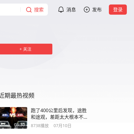
搜索
消息
发布
登录
关注
近期最热视频
跑了400公里后发现，途胜
和途观，差距太大根本不
是一个档次！ #途胜l #途
03:30
8738
播放
07月10日
观l #dou是好车