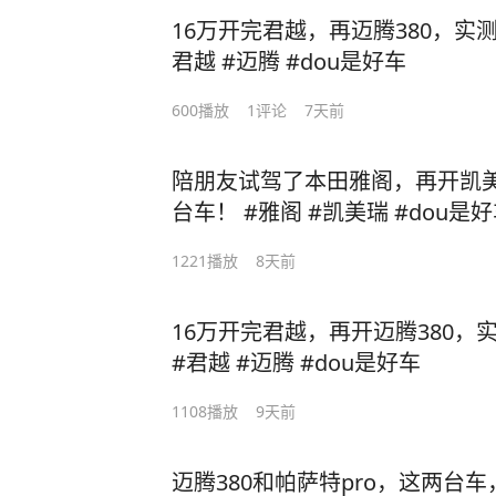
16万开完君越，再迈腾380，实测
君越 #迈腾 #dou是好车
600
播放
1
评论
7天前
陪朋友试驾了本田雅阁，再开凯
台车！ #雅阁 #凯美瑞 #dou是
1221
播放
8天前
16万开完君越，再开迈腾380，
#君越 #迈腾 #dou是好车
1108
播放
9天前
迈腾380和帕萨特pro，这两台