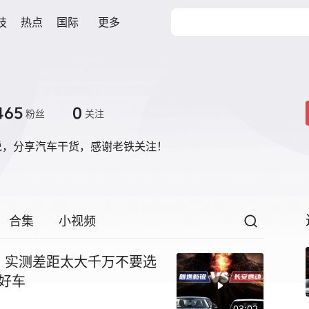
技
热点
国际
更多
465
0
粉丝
关注
说，分享汽车干货，感谢老铁关注！
合集
小视频
，实测差距太大千万不要选
是好车
03:02