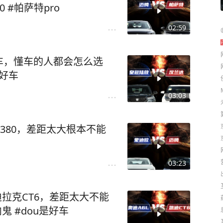
0 #帕萨特pro
02:59
车，懂车的人都会怎么选
是好车
03:03
380，差距太大根本不能
03:23
迪拉克CT6，差距太大不能
6内鬼 #dou是好车