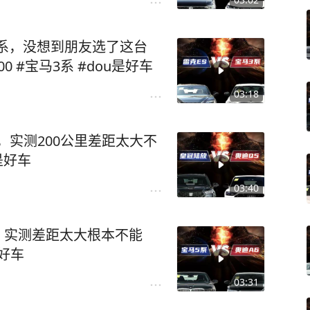
3系，没想到朋友选了这台
00 #宝马3系 #dou是好车
03:18
，实测200公里差距太大不
u是好车
03:40
6，实测差距太大根本不能
是好车
03:31