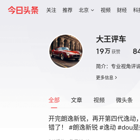
关注
推荐
北京
视频
财经
科
大王评车
19
8
万
获赞
简介：
专业视角评
更多信息
全部
文章
视频
微头条
开完朗逸新锐，再开第四代逸动
错了！ #朗逸新锐 #逸动 #dou