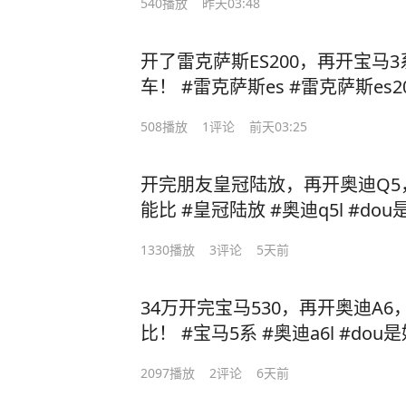
540
播放
昨天03:48
开了雷克萨斯ES200，再开宝马
车！ #雷克萨斯es #雷克萨斯es2
508
播放
1
评论
前天03:25
开完朋友皇冠陆放，再开奥迪Q5
能比 #皇冠陆放 #奥迪q5l #do
1330
播放
3
评论
5天前
34万开完宝马530，再开奥迪A
比！ #宝马5系 #奥迪a6l #dou
2097
播放
2
评论
6天前