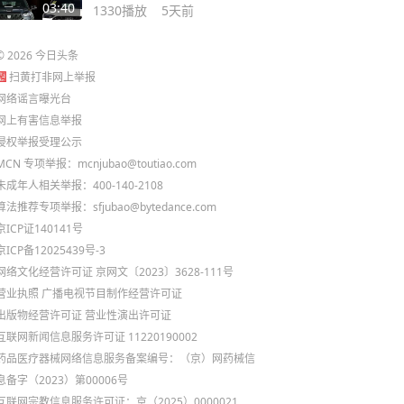
距太大不能比 #皇冠陆放 #
03:40
1330
播放
5天前
奥迪q5l #dou是好车
©
2026
今日头条
扫黄打非网上举报
网络谣言曝光台
网上有害信息举报
侵权举报受理公示
MCN 专项举报：mcnjubao@toutiao.com
未成年人相关举报：400-140-2108
算法推荐专项举报：sfjubao@bytedance.com
京ICP证140141号
京ICP备12025439号-3
网络文化经营许可证 京网文〔2023〕3628-111号
营业执照
广播电视节目制作经营许可证
出版物经营许可证
营业性演出许可证
互联网新闻信息服务许可证 11220190002
药品医疗器械网络信息服务备案编号：（京）网药械信
息备字（2023）第00006号
互联网宗教信息服务许可证：京（2025）0000021