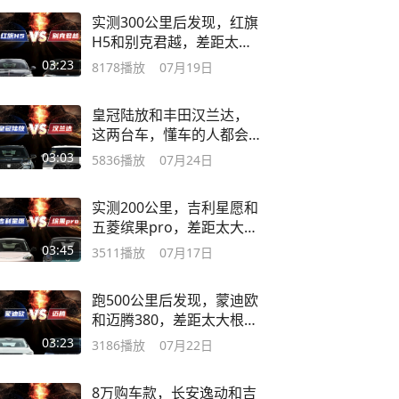
实测300公里后发现，红旗
H5和别克君越，差距太大
根本不能比 #红旗h5 #君
03:23
8178
播放
07月19日
越 #dou是好车
皇冠陆放和丰田汉兰达，
这两台车，懂车的人都会
怎么选呢？ #皇冠陆放 #汉
03:03
5836
播放
07月24日
兰达 #dou是好车
实测200公里，吉利星愿和
五菱缤果pro，差距太大别
选选错了 #吉利星愿 #五菱
03:45
3511
播放
07月17日
缤果pro
跑500公里后发现，蒙迪欧
和迈腾380，差距太大根本
不能比！ #蒙迪欧 #迈腾
03:23
3186
播放
07月22日
#dou是好车
8万购车款，长安逸动和吉