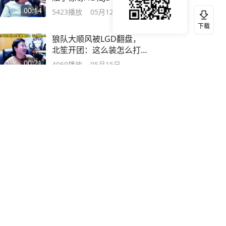
不见王
00:14
5423
播放
05月12日
下载
狼队大顺风被LGD翻盘，
北笙开团：这么装怎么打
AG？
00:21
4069
播放
05月15日
大黄教练直言一诺当年状
态最差时，专业人士都没
说过一诺差
00:21
3913
播放
05月14日
子旗教练分析JDG打不了
AG：打法一样，但有希望
打狼队
00:18
3511
播放
05月13日
狼队4:2战胜JDG晋级决
赛，大黄指出狼问题全靠
信开团
00:18
2747
播放
05月17日