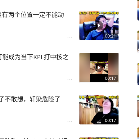
组有两个位置一定不能动
00:21
能成为当下KPL打中核之
00:17
子不敢想，轩染危险了
00:17