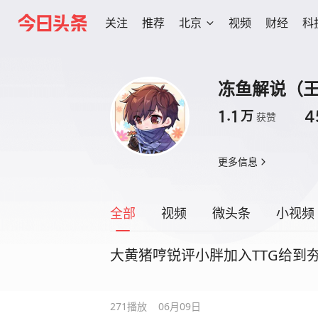
关注
推荐
北京
视频
财经
科
冻鱼解说（
1.1
4
万
获赞
更多信息
全部
视频
微头条
小视频
大黄猪哼锐评小胖加入TTG给到
271
播放
06月09日