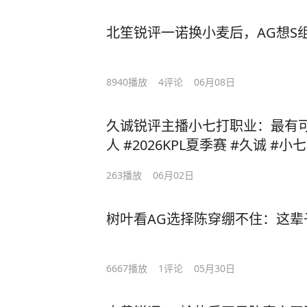
北笙锐评一诺换小麦后，AG想S
8940
播放
4
评论
06月08日
久诚锐评主播小七打职业：最有可
人 #2026KPL夏季赛 #久诚 #小七
263
播放
06月02日
树叶看AG选择陈穿绷不住：这辈
6667
播放
1
评论
05月30日