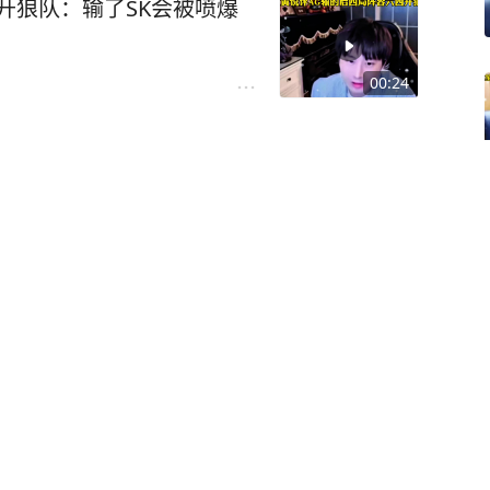
开狼队：输了SK会被喷爆
00:24
为什么AG藏了很多强势阵容
00:20
发力，反而AG下半场回来就
00:15
压力，北笙：想看AG第八