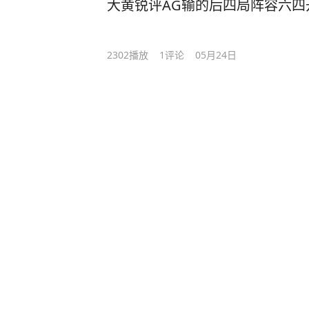
大黄锐评AG输的后四局阵容六四
2302
播放
1
评论
05月24日
狼队5:3战胜AG夺冠，北笙疑惑
1.3万
播放
44
评论
05月23日
北笙震惊狼队决赛三板斧用完才
玩不懂
7372
播放
19
评论
05月23日
红狼决赛长生的ID依然对道崽上
局BP