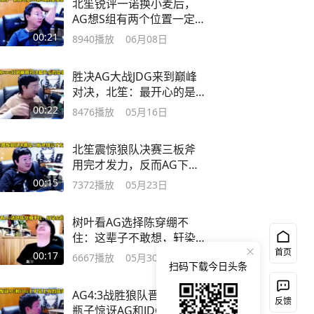
北笙锐评一诺换小麦后，
AG想S组有两个位置一定
不能动
00:21
8940
播放
06月08日
胜决AG大战JDG来到巅峰
对决，北笙：最开心的是
狼队
00:22
8476
播放
05月16日
北笙震惊狼队决赛三板斧
用完才发力，反而AG下半
场回来就玩不懂
00:15
7372
播放
05月23日
树叶看AG选择陈穿绷不
住：这辈子不敢想，轩染
危险了
首页
00:17
6667
播放
05月30日
扫码下载今日头条
AG4:3战胜狼队晋级胜决，
反馈
瓶子惊讶AG和JDG真成王