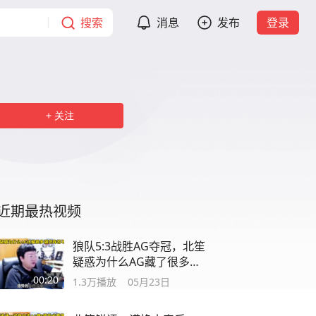
搜索
消息
发布
登录
关注
近期最热视频
狼队5:3战胜AG夺冠，北笙
疑惑为什么AG藏了很多强
势阵容
00:20
1.3万
播放
05月23日