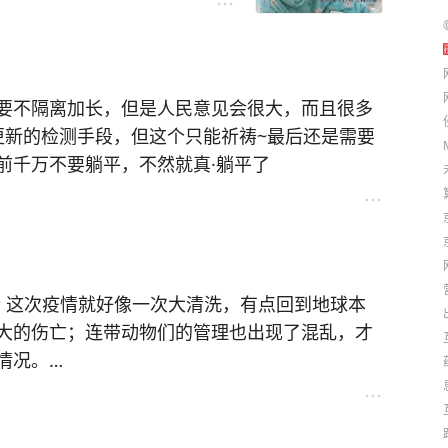
是逐渐的肌肉无力，特别是躯
 睡眠中呼吸暂停症候群或间歇
 下背疼痛 。
的我们更要好好努力生活。
更新的检测手段，但这个只能祈祷~最后还是需要
前千万不要躺平，不然就真·躺平了
本
大的伤亡；连带动物们的管理也出现了混乱，才
情况。
人与人之间的联系需要重新适应。例如海运费用