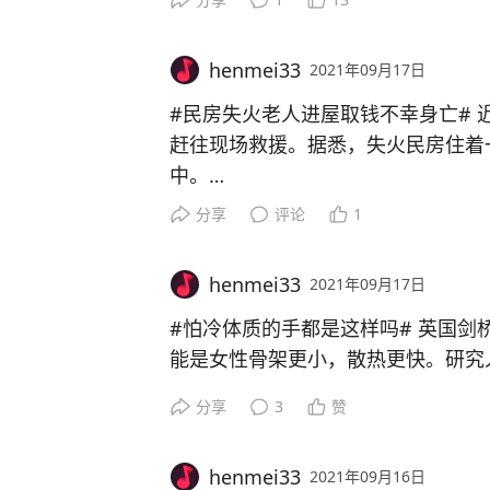
henmei33
2021年09月17日
#民房失火老人进屋取钱不幸身亡# 近日，扬州一处民房突然起火，消防接警后立即
赶往现场救援。据悉，失火民房住着
中。
男主人试图抢出家中的现金和银行卡
分享
评论
1
他救出时，其已无生命体征。
1、起火原因是没有收拾好杂物，在
henmei33
2021年09月17日
2、把钱都存进银行吧，银行卡是可
3、这种情况那怕不死，也容易造成
#怕冷体质的手都是这样吗# 英国剑桥大学研究发现，关键原因可
遇到火灾性命是第一位。
能是女性骨架更小，散热更快。研究
环境时，手脚血管会自然收缩，以保
分享
3
赞
血；尽管男女都会感到寒冷，但女性
体形和激素因素可能是这种差异的关
henmei33
2021年09月16日
这种皮肤无论什么季节受伤，疤痕也