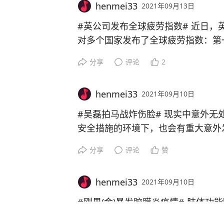
henmei33
2021年09月13日
#英公司发布全球疲劳指数# 近日，英国床褥制造商Sleepseeker针
对多个国家发布了全球疲劳指数：第
第三是巴西，中国排第九~不单疲劳
分享
评论
2
排名
第一巴西：9小时29分
henmei33
2021年09月10日
第二墨西哥：8小时
第三新加坡：7小时
#吴磊拍马战炸伤脸# 现实中意外无处不在，哪怕拍电影这种做好
中国第七：5小时52分钟
安全措施的环境下，也会有重大意外发生
现代互联网发达，看排行榜就知道网
被烧伤，治愈后也回不到以前的美貌
分享
评论
赞
对的屏幕久了，少了出去，皮肤会更
意外虽多，但知道怎么处理意外受伤
henmei33
2021年09月10日
#刚果(金)暴发脑膜炎疫情# 肢体功能障碍、智力低下、痴呆、反应迟钝、小脑畸形、
大脑瘫痪、脑积水的、听力下降、视