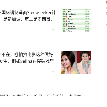
一是新加坡，第二是墨西哥，
指数，同时还有人均上网时长
，例如Selina在爆破戏里
民多了，花费的眼睛也多了~
。
差噢~
，才更好地减少后遗症
力下降、失眠、情感障碍、大小便失禁、瘫痪、