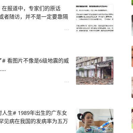
伤
话
或者随访，并不是一定要靠隔
是说出现超过21天的就隔离2
对的。”
对入境人员的措施进行微调，地
疫措施。比如，针对疫情高流
检测方法的调整，隔离观察周
震的威
..
说不建议延长隔离时间，那不
后的事情，人都出去了，又不
被隔离者的健康有意义，对防
义不就在于预防传染吗！
出生的广东女
核酸检查次数和隔离观察周
罕见病在我国的发病率为五万
里，她住了12年。