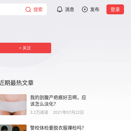
搜索
消息
发布
登录
关注
近期最热文章
我的剖腹产疤痕好丑啊，应
该怎么淡化？
3.2万
阅读
2021年07月22日
警校体检要脱衣服裸检吗？