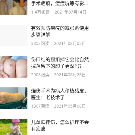
手术疤痕，痘痘坑等有影响
吗？
1.4万
阅读
2021年07月14日
有效预防疤痕的减张贴使用
步骤详解
3852
阅读
2021年08月03日
伤口结的痂扣掉它会比自然
掉落留下的印子更深吗？
2908
阅读
2021年06月28日
烧伤手术为病人移植猪皮，
医生：老技术了
1307
阅读
2021年05月08日
儿童跌摔伤，怎么护理不会
有疤痕