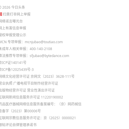
©
2026
今日头条
扫黄打非网上举报
网络谣言曝光台
网上有害信息举报
侵权举报受理公示
MCN 专项举报：mcnjubao@toutiao.com
未成年人相关举报：400-140-2108
算法推荐专项举报：sfjubao@bytedance.com
京ICP证140141号
京ICP备12025439号-3
网络文化经营许可证 京网文〔2023〕3628-111号
营业执照
广播电视节目制作经营许可证
出版物经营许可证
营业性演出许可证
互联网新闻信息服务许可证 11220190002
药品医疗器械网络信息服务备案编号：（京）网药械信
息备字（2023）第00006号
互联网宗教信息服务许可证：京（2025）0000021
跟帖评论自律管理承诺书