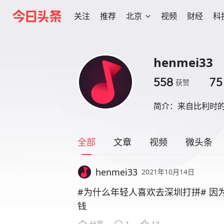
关注
推荐
北京
视频
财经
科
henmei33
558
75
获赞
简介：
来自比利时
全部
文章
视频
微头条
henmei33
2021年10月14日
#为什么年轻人喜欢去深圳打拼# 因为有“打拼”的机会，虽然很多岗位都是拿健康换金
钱
分享
1
13