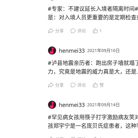
去填充。相对的，这种皮肤更容易受
#专家：不建议延长入境者隔离时间# 在报道中，专家们的原
是：对入境人员更重要的是定期检查
离，更何况隔离酒店也会出问题。“不
分享
评论
1
8天，‘宁可错杀’这样的防控理念是不
然后又表示： 国家层面可能会对针
henmei33
2021年09月16日
方政府可能也会进一步完善现行的防
行国家的入境人员，核酸检测次数、
#泸县地震亲历者：跑出房子墙就塌了# 看图片不像是6级地
期的调整等。
力，究竟是地震的威力真是大，还是...
这里说“宁可错杀”的理念是不对，又
分享
评论
赞
建议的理由呢？
如果是定期检查或随访，那就是隔离
知道传染谁，定期检查或随访只是对
henmei33
2021年09月14日
止传染的措施又在哪里呢？隔离的意
#罕见病女孩用筷子打字激励病友笑对人生# 1989年
最后的最后，又表示政府可能会调整
孩郑宇宁是一名庞贝氏症患者，这种
期，这就尴尬了
分之一。在清远市中医院的ICU病房