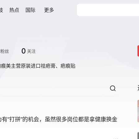
技
热点
国际
更多
0
粉丝
关注
的痕美主营原装进口祛疤膏、疤痕贴