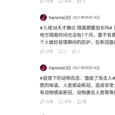
分享
评论
3
这个女孩的庞贝氏症属于晚发，病症
干和下肢 行动时感到疲惫 呼吸短促
henmei33
2021年09月14日
性睡眠 早晨性头痛 白天嗜睡脊椎侧弯
患病的都在坚持生活下去，身体健康
#入境38天才确诊 隔离期要加长吗# 要不隔离加长，但是人民意见会很大，而且很多
地方隔离时间也没有1个月。要不有
个人做好疫情期间的防护，在新冠面
分享
3
2
henmei33
2021年09月14日
#疫情下的动物百态：饿极了攻击人# 这次疫情就好像一次大清洗，有点回到地球
质的味道。人类感染新冠，造成非常
有动物感染新冠，动物袭击人类等等
但不同国家的处理方针，令国与国，
分享
评论
赞
的增加；希望能尽快摆脱口罩吧~