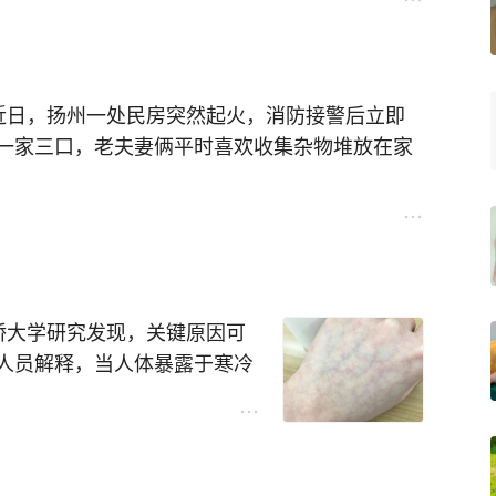
一家三口，老夫妻俩平时喜欢收集杂物堆放在家
，由于火势不断蔓延，未能及时出来，消防员将
高温天气又干燥的环境下容易起火
以补办的
全身烧伤5成以上，那怕有钱治疗也要辛苦躺床，
人员解释，当人体暴露于寒冷
护心脏等重要器官获得充足供
对温度的反应比男性更敏感，
键。
并不会显眼，因为没太多细胞