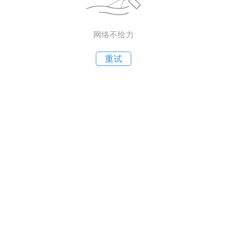
网络不给力
重试