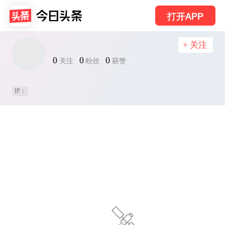
打开APP
+ 关注
0
0
0
关注
粉丝
获赞
IP：