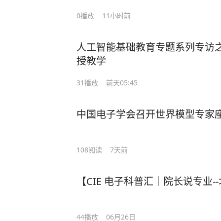
0
播放
11小时前
人工智能基础教育专题系列专访之王
授教学
31
播放
前天05:45
中国电子学会召开世界模型专家
108
阅读
7天前
【CIE 电子科普汇｜院长说专业-
44
播放
06月26日