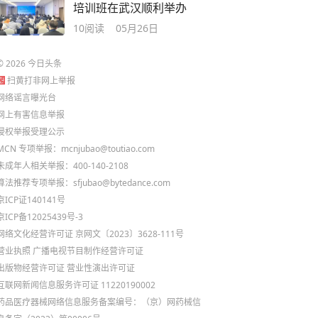
培训班在武汉顺利举办
10
阅读
05月26日
©
2026
今日头条
扫黄打非网上举报
网络谣言曝光台
网上有害信息举报
侵权举报受理公示
MCN 专项举报：mcnjubao@toutiao.com
未成年人相关举报：400-140-2108
算法推荐专项举报：sfjubao@bytedance.com
京ICP证140141号
京ICP备12025439号-3
网络文化经营许可证 京网文〔2023〕3628-111号
营业执照
广播电视节目制作经营许可证
出版物经营许可证
营业性演出许可证
互联网新闻信息服务许可证 11220190002
药品医疗器械网络信息服务备案编号：（京）网药械信