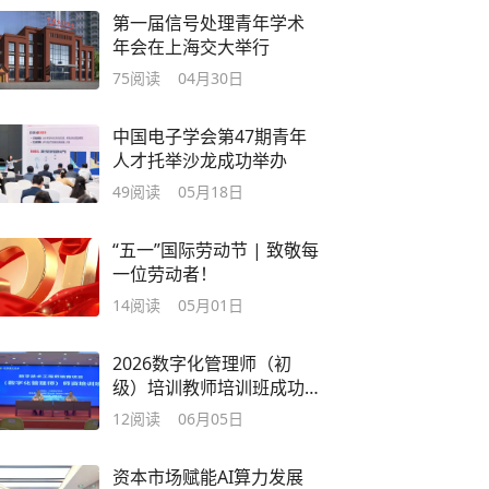
第一届信号处理青年学术
年会在上海交大举行
75
阅读
04月30日
中国电子学会第47期青年
人才托举沙龙成功举办
49
阅读
05月18日
“五一”国际劳动节 | 致敬每
一位劳动者！
14
阅读
05月01日
2026数字化管理师（初
级）培训教师培训班成功
举办
12
阅读
06月05日
资本市场赋能AI算力发展