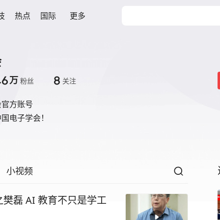
技
热点
国际
更多
会
.6
8
万
粉丝
关注
会官方账号
中国电子学会！
小视频
磊 AI 教育不只是学工