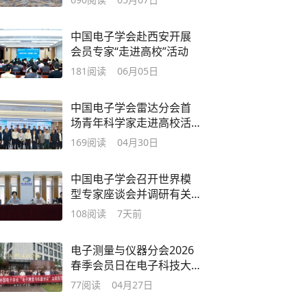
中国电子学会赴西安开展
会员专家“走进高校”活动
181
阅读
06月05日
中国电子学会雷达分会首
场青年科学家走进高校活
动成功举办
169
阅读
04月30日
中国电子学会召开世界模
型专家座谈会并调研有关
企业
108
阅读
7天前
电子测量与仪器分会2026
春季会员日在电子科技大
学成功举办
77
阅读
04月27日