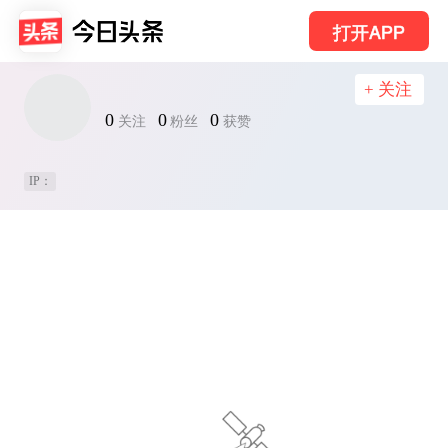
打开APP
+ 关注
0
0
0
关注
粉丝
获赞
IP：