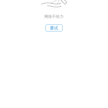
网络不给力
重试