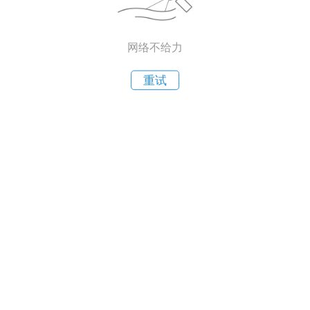
网络不给力
重试