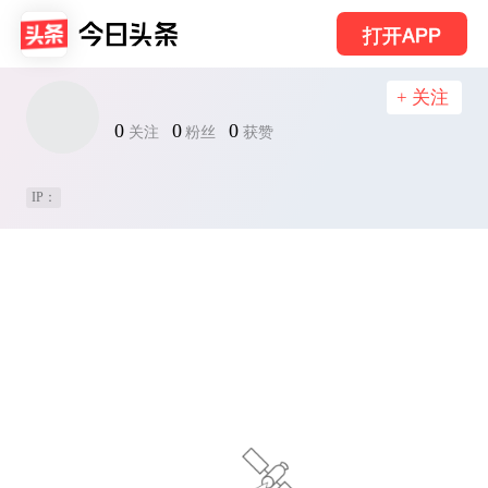
打开APP
+ 关注
0
0
0
关注
粉丝
获赞
IP：