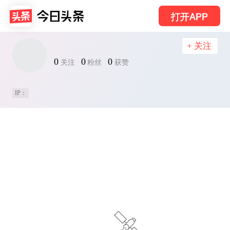
打开APP
+ 关注
0
0
0
关注
粉丝
获赞
IP：