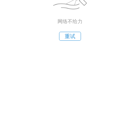
网络不给力
重试