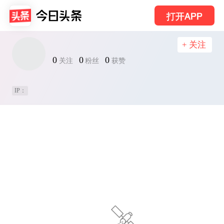
打开APP
+ 关注
0
0
0
关注
粉丝
获赞
IP：