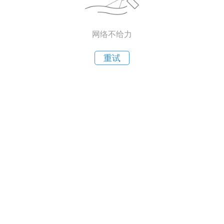
网络不给力
重试