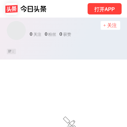
打开APP
+ 关注
0
0
0
关注
粉丝
获赞
IP：