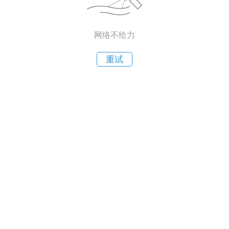
网络不给力
重试