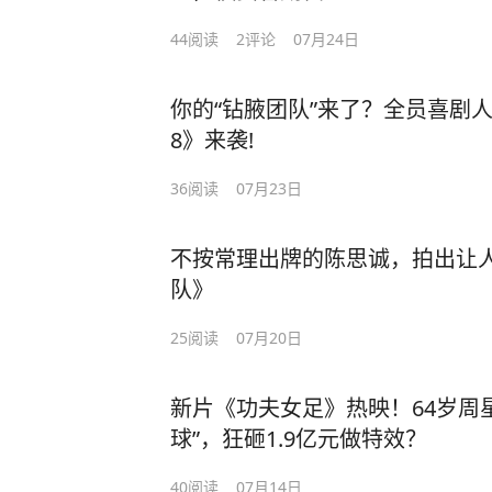
44
阅读
2
评论
07月24日
你的“钻腋团队”来了？全员喜剧
8》来袭!
36
阅读
07月23日
不按常理出牌的陈思诚，拍出让人
队》
25
阅读
07月20日
新片《功夫女足》热映！64岁周星
球”，狂砸1.9亿元做特效？
40
阅读
07月14日