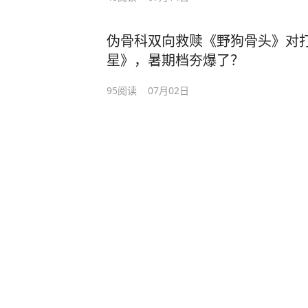
伪骨科双向救赎《野狗骨头》对
星》，暑期档夯爆了？
95
阅读
07月02日