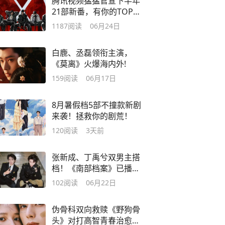
腾讯视频猛猛官宣下半年
21部新番，有你的TOP
PICK吗？
1187
阅读
06月24日
白鹿、丞磊领衔主演，
《莫离》火爆海内外!
159
阅读
06月17日
8月暑假档5部不撞款新剧
来袭！拯救你的剧荒！
120
阅读
3天前
张新成、丁禹兮双男主搭
档！《南部档案》已播
出，你追的剧更新啦！
102
阅读
06月22日
伪骨科双向救赎《野狗骨
头》对打高智青春治愈