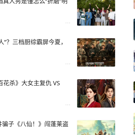
档真人秀是懂怎么“折磨”明
人”？三档厨综霸屏今夏，
花杀》大女主复仇 VS
井骗子《八仙！》闯蓬莱盗