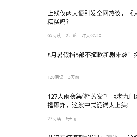
上线仅两天便引发全网热议，《
糟糕吗？
65
阅读
2
评论
昨天02:20
8月暑假档5部不撞款新剧来袭！
120
阅读
3天前
127人雨夜集体“蒸发”？《老九
播即炸，这波中式诡谲太上头!
27
阅读
6天前