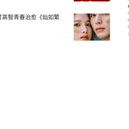
打高智青春治愈《灿如繁