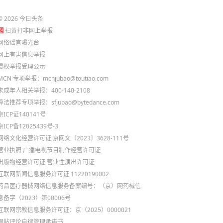
档！
©
2026
今日头条
扫黄打非网上举报
网络谣言曝光台
网上有害信息举报
侵权举报受理公示
MCN 专项举报：mcnjubao@toutiao.com
未成年人相关举报：400-140-2108
算法推荐专项举报：sfjubao@bytedance.com
京ICP证140141号
京ICP备12025439号-3
网络文化经营许可证 京网文〔2023〕3628-111号
营业执照
广播电视节目制作经营许可证
出版物经营许可证
营业性演出许可证
互联网新闻信息服务许可证 11220190002
药品医疗器械网络信息服务备案编号：（京）网药械信
息备字（2023）第00006号
互联网宗教信息服务许可证：京（2025）0000021
跟帖评论自律管理承诺书