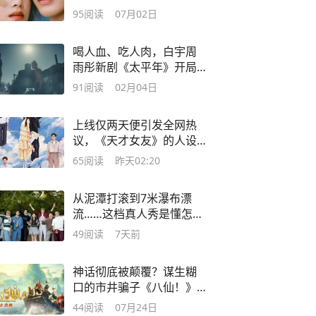
《灿如繁星》，暑期档夯
95
阅读
07月02日
爆了？
喝人血、吃人肉，白宇周
雨彤新剧《太平年》开局
五分钟就让人头皮发麻！
91
阅读
02月04日
上线仅两天便引发全网热
议，《天才女友》的人设
真有那么糟糕吗？
65
阅读
昨天02:20
从泥潭打滚到7米瀑布漂
流……这档真人秀是懂怎么
“折磨”明星的！
49
阅读
7天前
神话彻底被颠覆？谋生糊
口的市井骗子《八仙！》
闯蓬莱盗宝，横扫暑期
44
阅读
07月24日