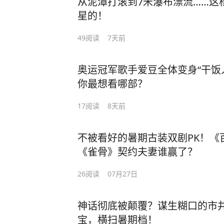
从泥潭打滚到7米瀑布漂流……这
星的！
49
阅读
7天前
奥运冠军歌手爱豆全体变身“干饭
你最想看哪部？
17
阅读
8天前
不被看好的暑期古装双剧PK！《百
《雀骨》契约夫妻谁赢了？
26
阅读
07月27日
神话彻底被颠覆？谋生糊口的市
宝，横扫暑期档！