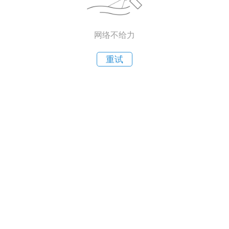
网络不给力
重试