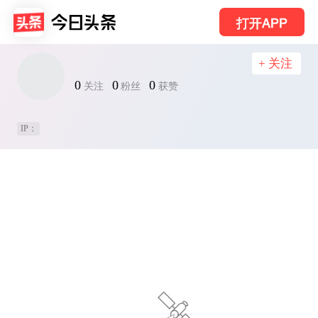
打开APP
+ 关注
0
0
0
关注
粉丝
获赞
IP：