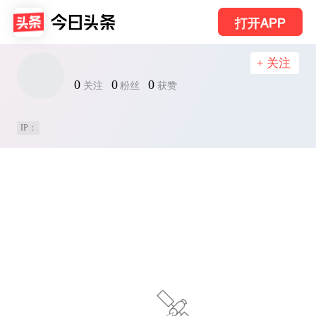
打开APP
+ 关注
0
0
0
关注
粉丝
获赞
IP：