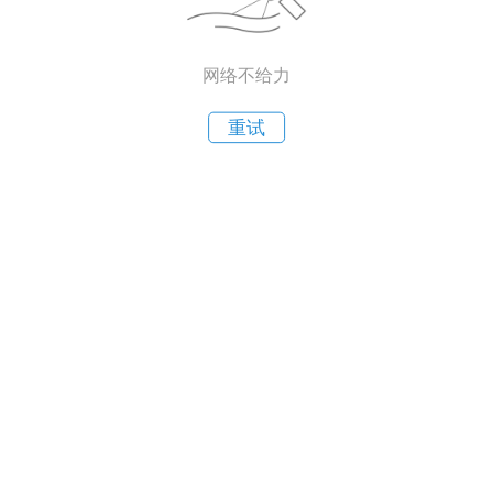
网络不给力
重试