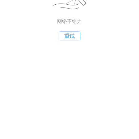
网络不给力
重试