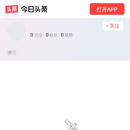
打开APP
+ 关注
0
0
0
关注
粉丝
获赞
IP：