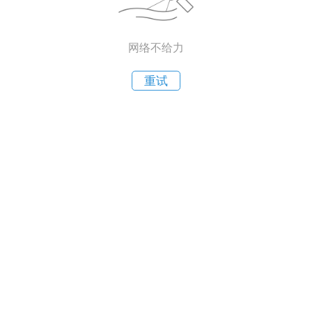
网络不给力
重试