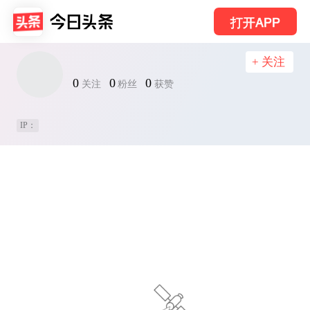
打开APP
+ 关注
0
0
0
关注
粉丝
获赞
IP：