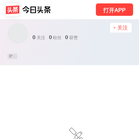
打开APP
+ 关注
0
0
0
关注
粉丝
获赞
IP：