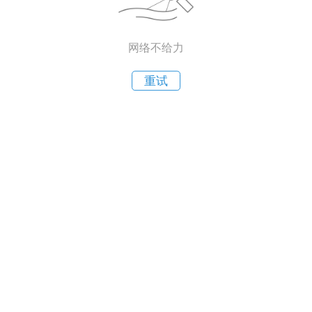
网络不给力
重试