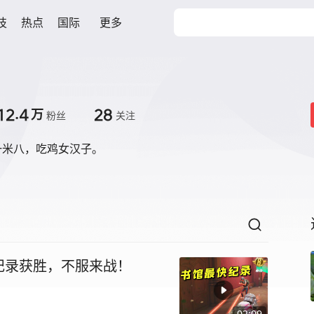
技
热点
国际
更多
12.4
28
万
粉丝
关注
一米八，吃鸡女汉子。
纪录获胜，不服来战！
02:09