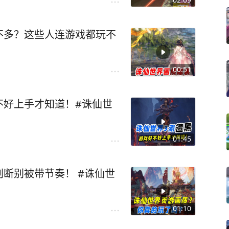
不多？这些人连游戏都玩不
00:51
不好上手才知道！#诛仙世
01:45
断别被带节奏！ #诛仙世
01:10