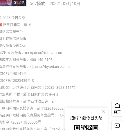
录就能领！
01:27
567
播放
2022年09月10日
©
2026
今日头条
扫黄打非网上举报
网络谣言曝光台
网上有害信息举报
侵权举报受理公示
MCN 专项举报：mcnjubao@toutiao.com
未成年人相关举报：400-140-2108
算法推荐专项举报：sfjubao@bytedance.com
京ICP证140141号
京ICP备12025439号-3
网络文化经营许可证 京网文〔2023〕3628-111号
营业执照
广播电视节目制作经营许可证
出版物经营许可证
营业性演出许可证
互联网新闻信息服务许可证 11220190002
首页
药品医疗器械网络信息服务备案编号：（京）网药械信
扫码下载今日头条
息备字（2023）第00006号
互联网宗教信息服务许可证：京（2025）0000021