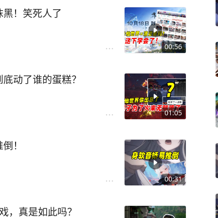
抹黑！笑死人了
00:56
到底动了谁的蛋糕？
01:05
推倒！
00:31
游戏，真是如此吗？