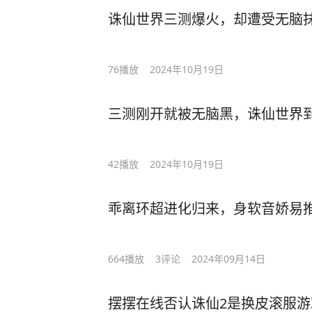
诛仙世界三测爆火，却遭受无脑
76
播放
2024年10月19日
三测刚开就被无脑黑，诛仙世界
42
播放
2024年10月19日
乖离环超进化归来，身软音娇易
664
播放
3
评论
2024年09月14日
摆摆在线否认诛仙2是换皮滚服