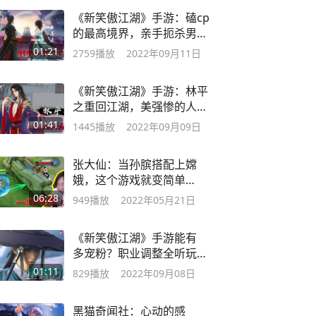
《新笑傲江湖》手游：磕cp
的最高境界，亲手扼杀男主
情敌！
01:21
2759
播放
2022年09月11日
《新笑傲江湖》手游：林平
之重回江湖，美强惨的人生
要被改写了？
01:41
1445
播放
2022年09月09日
张大仙：当孙膑搭配上嫦
娥，这个游戏就变简单
了！
06:28
949
播放
2022年05月21日
《新笑傲江湖》手游能有
多宠粉？职业调整全听玩
家的！
01:11
829
播放
2022年09月08日
黑猫奇闻社：心动的感