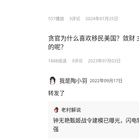
557
播放
3
评论
2024年07月25日
贪官为什么喜欢移民美国？敛财 3
的呢？
1888
阅读
3
评论
2023年07月03日
我是陶小羽
2022年09月17日
转发了
老村解说
钟无艳甄姬战令建模已曝光，闪电
强