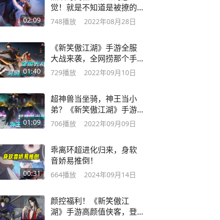
觉！就是不知道是被撩的
还是被吓的！
02:09
748
播放
2022年08月28日
《新笑傲江湖》手游全服
大战来袭，全网捞那个手
速最快的少侠！
01:40
729
播放
2022年09月10日
超神兽当坐骑，神王当小
弟？《新笑傲江湖》手游
圆你的修真梦！
01:09
706
播放
2022年09月09日
乖离环超进化归来，身软
音娇易推倒！
00:31
664
播放
2024年09月14日
颜控福利！《新笑傲江
湖》手游高颜值侠客，登