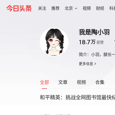
关注
推荐
北京
视频
财经
科
我是陶小羽
18.7
万
获赞
简介：
小羽，腿长
更多信息
全部
文章
视频
合集
和平精英：挑战全网图书馆最快