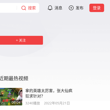
搜索
消息
发布
登录
关注
近期最热视频
拿的英雄太厉害，张大仙疯
狂求针对？
06:04
3240
播放
2022年05月21日