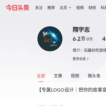
关注
推荐
北京
视频
财经
科
翔宇志
6.2
4
万
获赞
简介：
玩最好的游
更多信息
全部
文章
视频
微头条
【专属LOGO设计｜把你的故事