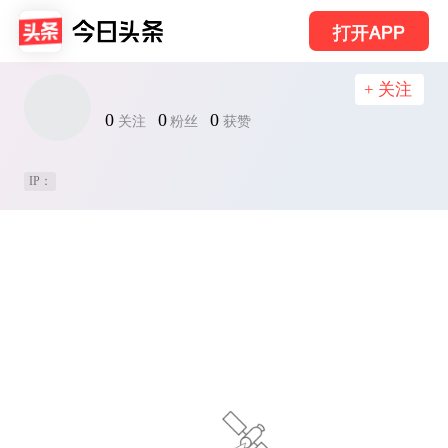
打开APP
+ 关注
0
0
0
关注
粉丝
获赞
IP：