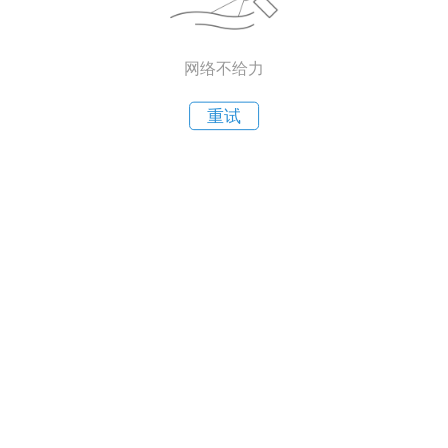
网络不给力
重试