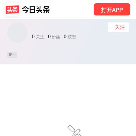
打开APP
+ 关注
0
0
0
关注
粉丝
获赞
IP：