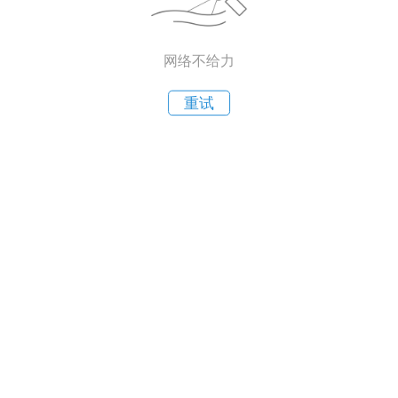
网络不给力
重试