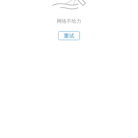
网络不给力
重试