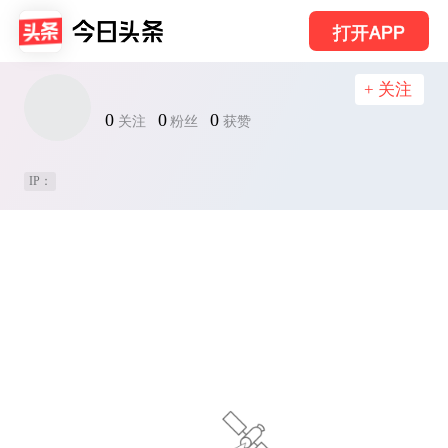
打开APP
+ 关注
0
0
0
关注
粉丝
获赞
IP：