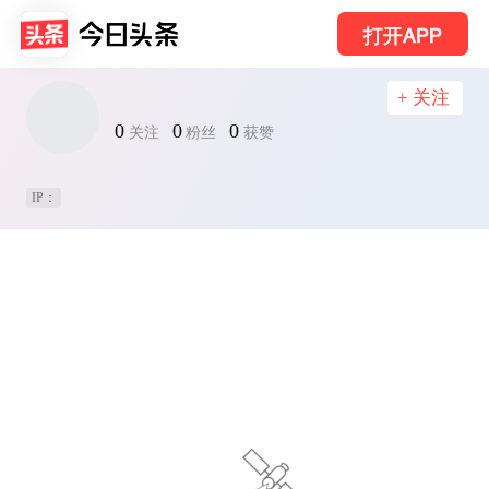
打开APP
+ 关注
0
0
0
关注
粉丝
获赞
IP：