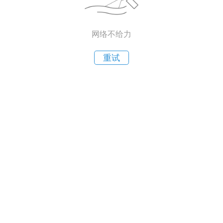
网络不给力
重试