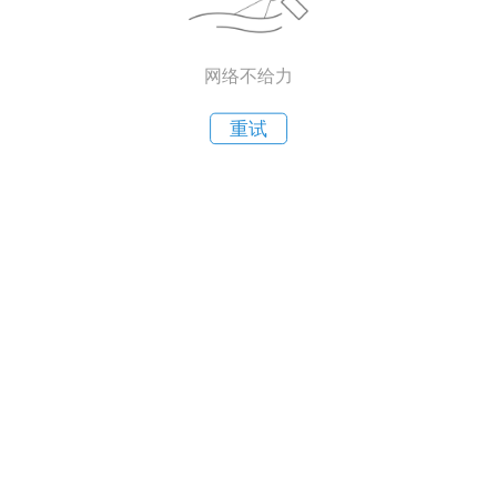
网络不给力
重试