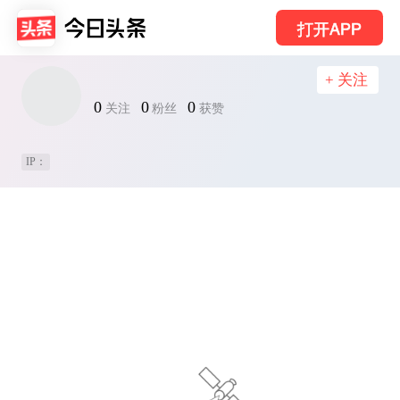
打开APP
+ 关注
0
0
0
关注
粉丝
获赞
IP：